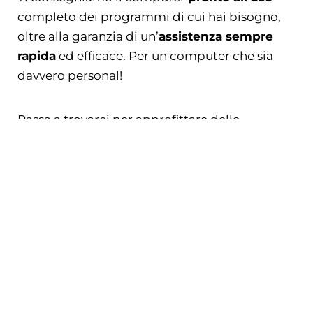
completo dei programmi di cui hai bisogno,
oltre alla garanzia di un’
assistenza sempre
rapida
ed efficace. Per un computer che sia
davvero personal!
Passa a trovarci per approfittare delle
vantaggiosissime
offerte speciali
per i nostri
visitatori online.