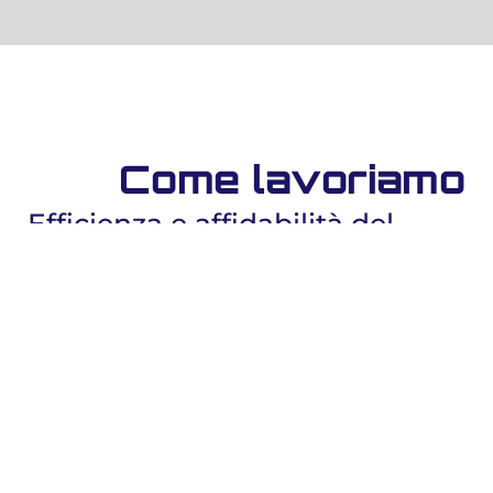
Come lavoriamo
Efficienza e affidabilità del
servizio
Help Service di distingue dalla massa offrendo
un
servizio altamente personalizzato
e
sempre attento a tutte le diverse esigenze del
cliente, sempre con la massima disponibilità e
cordialità.